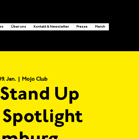
ws
Über uns
Kontakt & Newsletter
Presse
Merch
09. Jan.
  |  
Mojo Club
Stand Up
 Spotlight