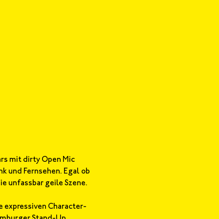
s mit dirty Open Mic 
k und Fernsehen. Egal ob 
e unfassbar geile Szene.
ie expressiven Character-
Hamburger Stand-Up 