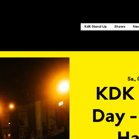
KdK Stand Up
Shows
Ne
Sa., 
KDK 
Day -