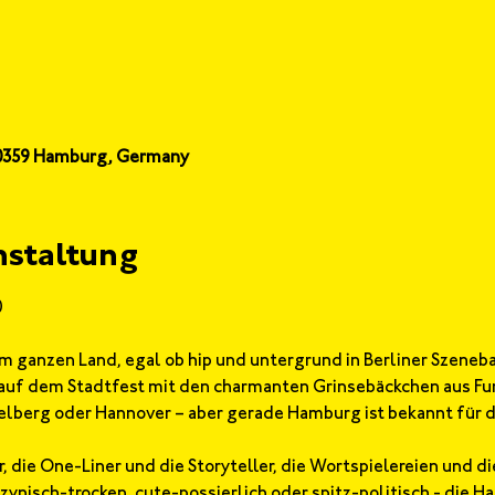
20359 Hamburg, Germany
nstaltung
0
 ganzen Land, egal ob hip und untergrund in Berliner Szenebar
auf dem Stadtfest mit den charmanten Grinsebäckchen aus Fun
lberg oder Hannover – aber gerade Hamburg ist bekannt für di
r, die One-Liner und die Storyteller, die Wortspielereien und d
zynisch-trocken, cute-possierlich oder spitz-politisch - die 