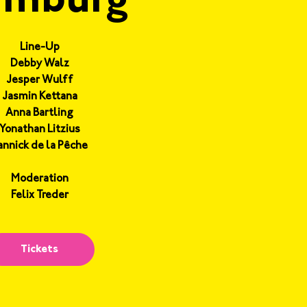
amburg
Line-Up
Debby Walz
Jesper Wulff
Jasmin Kettana
Anna Bartling
Yonathan Litzius
annick de la Pêche
Moderation
Felix Treder
Tickets